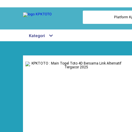
Platform Kpkt
Kategori