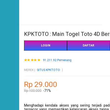
KPKTOTO : Main Togel Toto 4D Bers
LOGIN
DAFTAR
91.211.92 Pemenang
MEREK
|
SITUS KPKTOTO
Rp 29.000
Rp 100.000
-71%
Menghadapi kendala akses yang sering terjadi 
tergacor yang memastikan kelancaran akses tanpa h