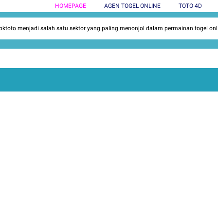
HOMEPAGE
AGEN TOGEL ONLINE
TOTO 4D
oto menjadi salah satu sektor yang paling menonjol dalam permainan togel online